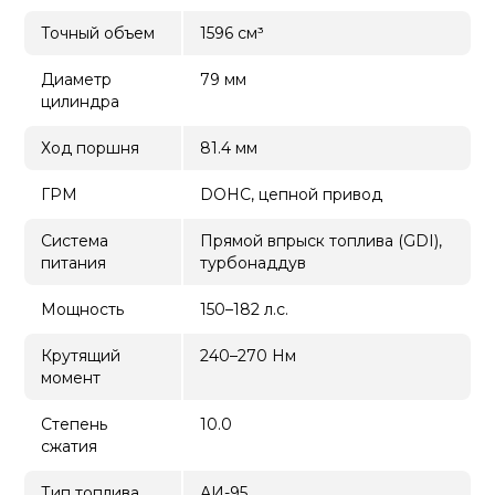
Точный объем
1596 см³
Диаметр
79 мм
цилиндра
Ход поршня
81.4 мм
ГРМ
DOHC, цепной привод
Система
Прямой впрыск топлива (GDI),
питания
турбонаддув
Мощность
150–182 л.с.
Крутящий
240–270 Нм
момент
Степень
10.0
сжатия
Тип топлива
АИ-95