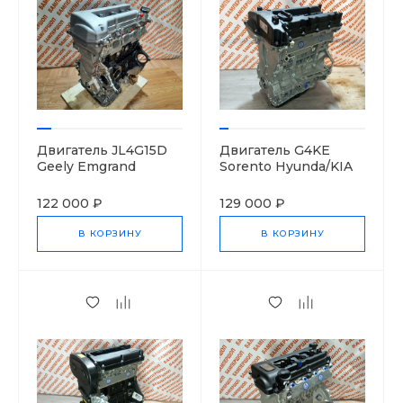
Двигатель JL4G15D
Двигатель G4KE
Geely Emgrand
Sorento Hyunda/KIA
1016051721
133X1-2GH00 No
bracket
122 000 ₽
129 000 ₽
В КОРЗИНУ
В КОРЗИНУ