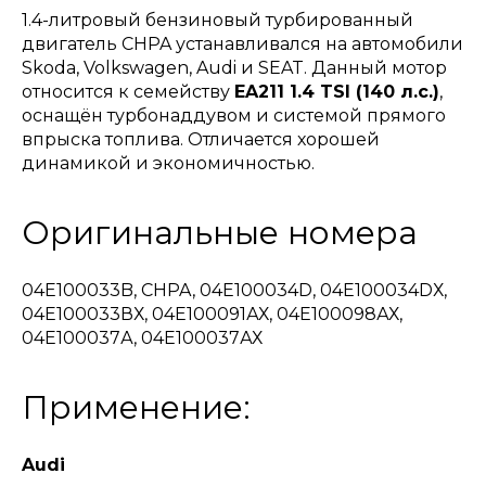
1.4-литровый бензиновый турбированный
двигатель CHPA устанавливался на автомобили
Skoda, Volkswagen, Audi и SEAT. Данный мотор
относится к семейству
EA211 1.4 TSI (140 л.с.)
,
оснащён турбонаддувом и системой прямого
впрыска топлива. Отличается хорошей
динамикой и экономичностью.
Оригинальные номера
04E100033B, CHPA, 04Е100034D, 04Е100034DХ,
04Е100033ВХ, 04Е100091АХ, 04Е100098АХ,
04Е100037А, 04Е100037АХ
Применение:
Audi